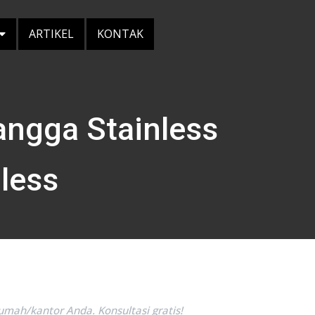
ARTIKEL
KONTAK
angga Stainless
nless
umah/kantor Anda. Konsultasi gratis!