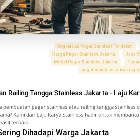
Begkel Las Pagar Stainless Terdekat
Harga Pagar Stainless Jakarta
Jasa S
Model Pagar Stainless Jakarta
Pagar
pagar stainless murah dep
 Railing Tangga Stainless Jakarta - Laju Kar
pembuatan pagar stainless atau railing tangga stainless di
lama? Kami dari Laju Karya Stainless hadir untuk membant
asil terbaik.
ering Dihadapi Warga Jakarta