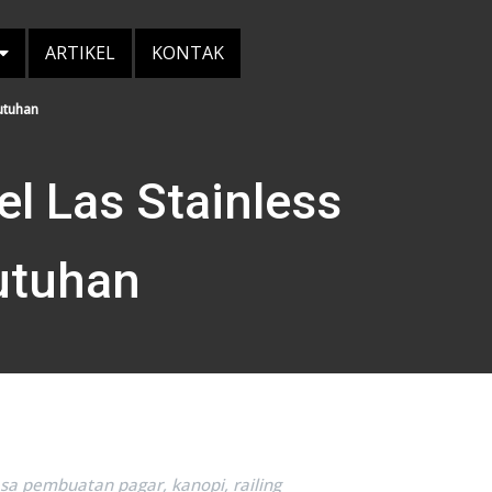
ARTIKEL
KONTAK
utuhan
l Las Stainless
utuhan
sa pembuatan pagar, kanopi, railing