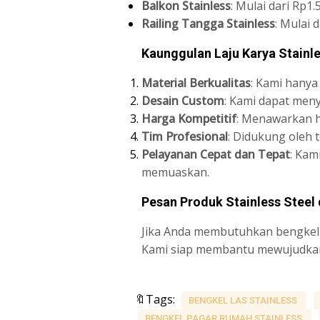
Balkon Stainless
: Mulai dari Rp1
Railing Tangga Stainless
: Mulai 
Kaunggulan Laju Karya Stainl
Material Berkualitas
: Kami hanya
Desain Custom
: Kami dapat men
Harga Kompetitif
: Menawarkan h
Tim Profesional
: Didukung oleh 
Pelayanan Cepat dan Tepat
: Kam
memuaskan.
Pesan Produk Stainless Steel
Jika Anda membutuhkan bengkel l
Kami siap membantu mewujudkan p
🔖Tags:
BENGKEL LAS STAINLESS
BENGKEL PAGAR RUMAH STAINLESS