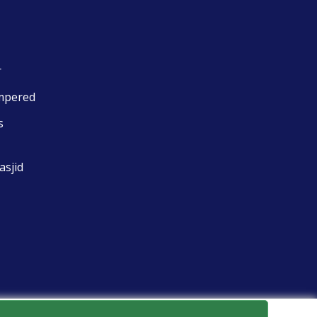
r
mpered
s
asjid