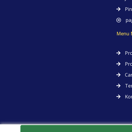
Pin
pag
Menu N
Pro
Pr
Ca
Ter
Ko