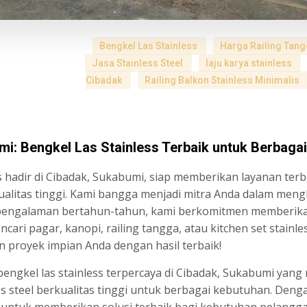
Bengkel Las Stainless
Harga Railing Tang
Jasa Stainless Steel
laju karya stainless
Cibadak
Railing Balkon Stainless Minimalis
mi: Bengkel Las Stainless Terbaik untuk Berbaga
s hadir di Cibadak, Sukabumi, siap memberikan layanan te
ualitas tinggi. Kami bangga menjadi mitra Anda dalam meng
 pengalaman bertahun-tahun, kami berkomitmen memberika
cari pagar, kanopi, railing tangga, atau kitchen set stainl
proyek impian Anda dengan hasil terbaik!
bengkel las stainless terpercaya di Cibadak, Sukabumi yan
s steel berkualitas tinggi untuk berbagai kebutuhan. De
en untuk memberikan solusi terbaik bagi kebutuhan pelangg