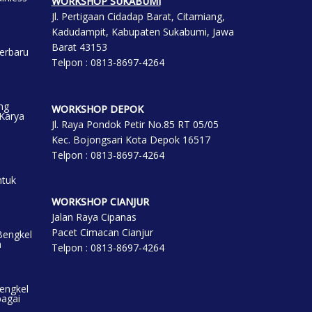
WORKSHOP SUKABUMI
Jl. Pertigaan Cidadap Barat, Citamiang,
Kadudampit, Kabupaten Sukabumi, Jawa
Barat 43153
erbaru
Telpon : 0813-8697-4264
ng
WORKSHOP DEP
OK
 Karya
Jl. Raya Pondok Petir No.85 RT 05/05
Kec. Bojongsari Kota Depok 16517
Telpon : 0813-8697-4264
ntuk
WORKSHOP CIANJUR
Jalan Raya Cipanas
Pacet Cimacan Cianjur
Bengkel
a
Telpon : 0813-8697-4264
engkel
bagai