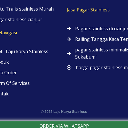
tu Tralis stainless Murah
Jasa Pagar Stainless
ar stainless cianjur
Pagar stainless di cianju
avigasi
Railing Tangga Kaca Te
pagar stainless minimali
fil Laju karya Stainless
Sukabumi
oduk
harga pagar stainless m
ra Order
m Of Services
ntak
© 2025 Laju Karya Stainless
ORDER VIA WHATSAPP