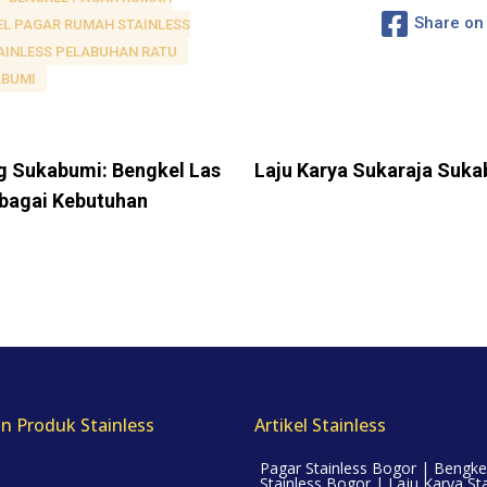
Share on
EL PAGAR RUMAH STAINLESS
AINLESS PELABUHAN RATU
ABUMI
ug Sukabumi: Bengkel Las
Laju Karya Sukaraja Suka
rbagai Kebutuhan
n Produk Stainless
Artikel Stainless
Pagar Stainless Bogor | Bengke
Stainless Bogor | Laju Karya Sta