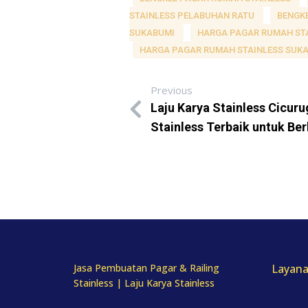
STAINLESS PELABUHAN RATU
BENGK
SUKABUMI
HARGA PAGAR RUMAH ST
HARGA PAGAR RUMAH STAINLESS SUK
Previous
Laju Karya Stainless Cicur
Stainless Terbaik untuk Be
Jasa Pembuatan Pagar & Railing
Layana
Stainless | Laju Karya Stainless