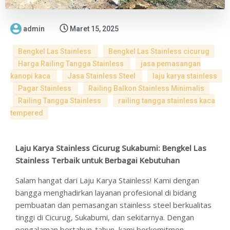
admin
Maret 15, 2025
Bengkel Las Stainless
Bengkel Las Stainless cicurug
Harga Railing Tangga Stainless
jasa pemasangan
kanopi kaca
Jasa Stainless Steel
laju karya stainless
Pagar Stainless
Railing Balkon Stainless Minimalis
Railing Tangga Stainless
railing tangga stainless kaca
tempered
Laju Karya Stainless Cicurug Sukabumi: Bengkel Las
Stainless Terbaik untuk Berbagai Kebutuhan
Salam hangat dari Laju Karya Stainless! Kami dengan
bangga menghadirkan layanan profesional di bidang
pembuatan dan pemasangan stainless steel berkualitas
tinggi di Cicurug, Sukabumi, dan sekitarnya. Dengan
pengalaman bertahun-tahun, kami berkomitmen