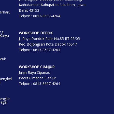
Kadudampit, Kabupaten Sukabumi, Jawa
Barat 43153
erbaru
Telpon : 0813-8697-4264
ng
WORKSHOP DEP
OK
 Karya
Jl. Raya Pondok Petir No.85 RT 05/05
Kec. Bojongsari Kota Depok 16517
Telpon : 0813-8697-4264
ntuk
WORKSHOP CIANJUR
Jalan Raya Cipanas
Pacet Cimacan Cianjur
Bengkel
a
Telpon : 0813-8697-4264
engkel
bagai