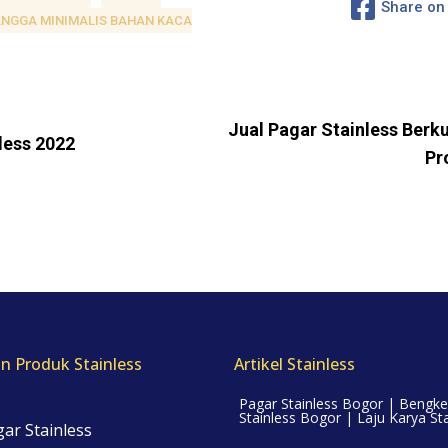
Share on
ANGGA MINIMALIS BAHAN KACA
Jual Pagar Stainless Berku
less 2022
Pr
n Produk Stainless
Artikel Stainless
Pagar Stainless Bogor | Bengke
Stainless Bogor | Laju Karya Sta
ar Stainless