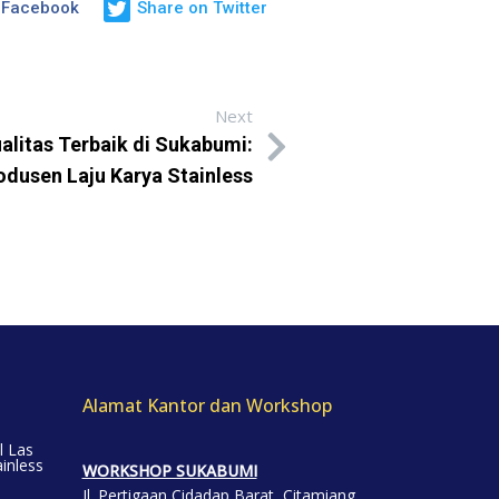
 Facebook
Share on Twitter
Next
alitas Terbaik di Sukabumi:
odusen Laju Karya Stainless
Alamat Kantor dan Workshop
l Las
inless
WORKSHOP SUKABUMI
Jl. Pertigaan Cidadap Barat, Citamiang,