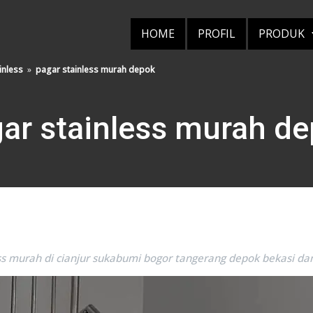
HOME
PROFIL
PRODUK
inless
»
pagar stainless murah depok
ar stainless murah d
s murah di cianjur sukabumi bogor tangerang depok bekasi dan