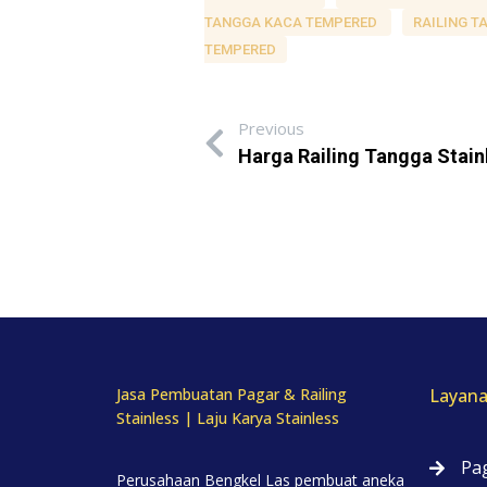
TANGGA KACA TEMPERED
RAILING T
TEMPERED
Previous
Harga Railing Tangga Stain
Jasa Pembuatan Pagar & Railing
Layana
Stainless | Laju Karya Stainless
Pag
Perusahaan Bengkel Las pembuat aneka