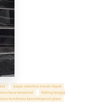
less
pagar stainless murah depok
inless kaca tempered
Ralling tangga
nless kombinasi kaca tempered glass